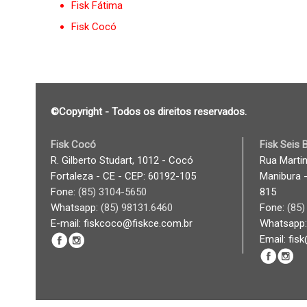
Fisk Fátima
Fisk Cocó
©Copyright - Todos os direitos reservados.
Fisk Cocó
Fisk Seis
R. Gilberto Studart, 1012 - Cocó
Rua Martin
Fortaleza - CE - CEP: 60192-105
Manibura -
Fone:
(85) 3104-5650
815
Whatsapp:
(85) 98131.6460
Fone:
(85)
E-mail: fiskcoco@fiskce.com.br
Whatsapp
Email: fis