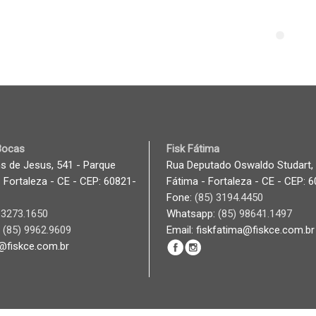
 Bocas
Fisk Fátima
s de Jesus, 541 - Parque
Rua Deputado Oswaldo Studart,
 Fortaleza - CE - CEP: 60821-
Fátima - Fortaleza - CE - CEP: 
Fone:
(85) 3194.4450
 3273.1650
Whatsapp:
(85) 98641.1497
:
(85) 9962.9609
Email: fiskfatima@fiskce.com.br
k@fiskce.com.br